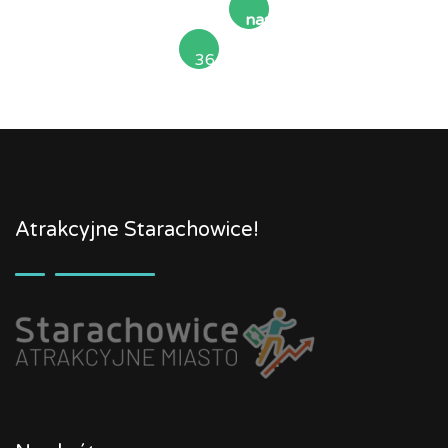
następna
36
»
Atrakcyjne Starachowice!