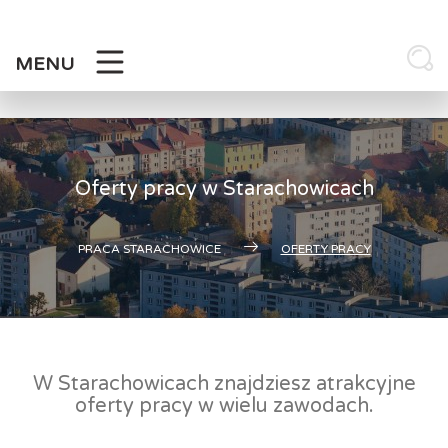
Skip
to
content
MENU
Oferty pracy w Starachowicach
PRACA STARACHOWICE
OFERTY PRACY
W Starachowicach znajdziesz atrakcyjne
oferty pracy w wielu zawodach.