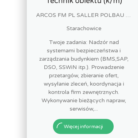
Technik obiektu (k/m)
ARCOS FM PL SALLER POLBAU Sp. z o.o. Sp. K
Starachowice
Twoje zadania: Nadzór nad
systemami bezpieczeństwa i
zarządzania budynkiem (BMS,SAP,
DSO, SSWiN itp.). Prowadzenie
przetargów, zbieranie ofert,
wysyłanie zleceń, koordynacja i
kontrola firm zewnętrznych.
Wykonywanie bieżących napraw,
serwisów,...
Więcej informacji