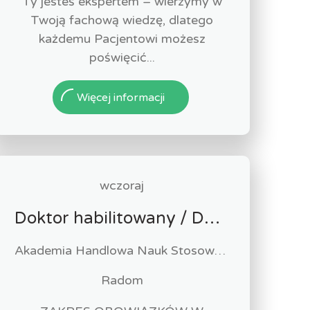
Ty jesteś ekspertem – wierzymy w
Twoją fachową wiedzę, dlatego
każdemu Pacjentowi możesz
poświęcić...
Więcej informacji
wczoraj
Doktor habilitowany / Doktor w dyscyplinie ekonomia i finanse
Akademia Handlowa Nauk Stosowanych w Radomiu
Radom