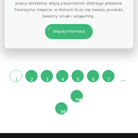
pracy:Jesteśmy ekipą pasjonatów dobrego jedzenia.
Tworzymy miejsce, w którym liczy się świeży produkt,
świetny smak i wzajemny...
Więcej informacji
...
1
2
3
4
5
6
7
następna
36
»