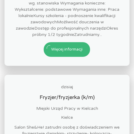
wg. stanowiska Wymagania konieczne:
Wykształcenie: podstawowe Wymagania inne: Praca
lokalnieKursy szkolenia - podnoszenie kwalifikacji
zawodowychMożliwość douczenia w
zawodzieDostęp do profesjonalnych narzędziOkres
próbny 1/2 tygodnieZatrudniamy...
Więcej informacji
dzisiaj
Fryzjer/fryzjerka (k/m)
Miejski Urząd Pracy w Kielcach
Kielce
Salon She&He! zatrudni osobę z doświadczeniem we
fryzjerstwie damskim- strzyżenie- koloryzcja-