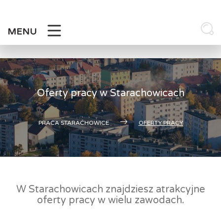
Skip
to
content
MENU
Oferty pracy w Starachowicach
PRACA STARACHOWICE
OFERTY PRACY
W Starachowicach znajdziesz atrakcyjne
oferty pracy w wielu zawodach.