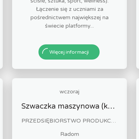
ścisłe, sztuka, sport, wellness).
Łączenie się z uczniami za
pośrednictwem największej na
świecie platformy...
Więcej informacji
wczoraj
Szwaczka maszynowa (k/m)
PRZEDSIĘBIORSTWO PRODUKCYJNO HANDLOWO USŁUGOWE "ZUZIA" Paweł Biliński
Radom