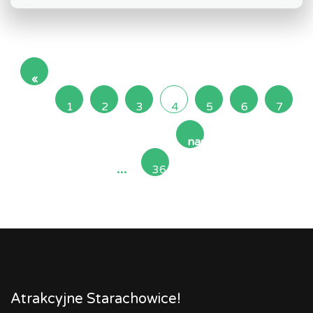
«
poprzednia
1
2
3
4
5
6
7
następna
...
36
»
Atrakcyjne Starachowice!