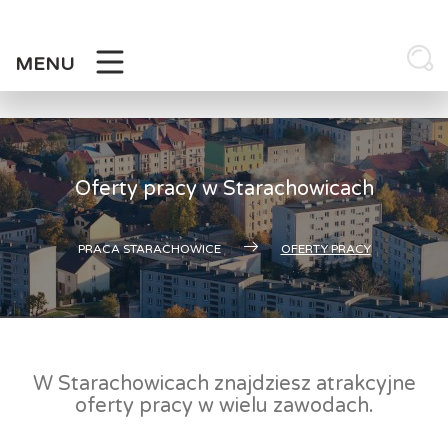
Skip
to
content
MENU
Oferty pracy w Starachowicach
PRACA STARACHOWICE
OFERTY PRACY
W Starachowicach znajdziesz atrakcyjne
oferty pracy w wielu zawodach.