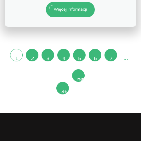
Więcej informacji
...
1
2
3
4
5
6
7
następna
36
»