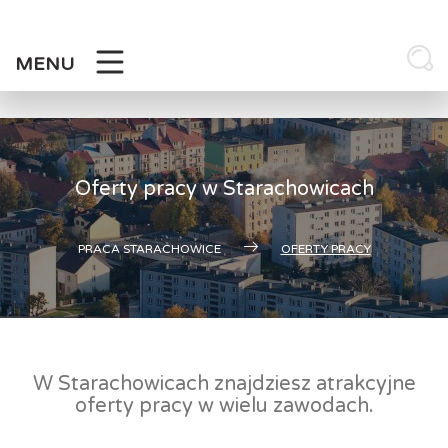
Skip
to
content
MENU
Oferty pracy w Starachowicach
PRACA STARACHOWICE
OFERTY PRACY
W Starachowicach znajdziesz atrakcyjne
oferty pracy w wielu zawodach.