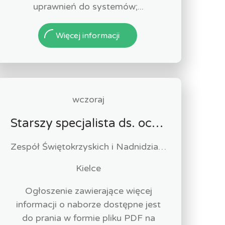
uprawnień do systemów;...
Więcej informacji
wczoraj
Starszy specjalista ds. ochrony przyrody w ramach projektu odtworzenie sieci alei wierzbowo-lipowych oraz ochrona czynna owadów poprzez przywrócenie integralności siedlisk i zachowanie bioróżnorodnośc
Zespół Świętokrzyskich i Nadnidziańskich Parków Krajobrazowych w Kielcach, ul. Łódzka 244 Kielce
Kielce
Ogłoszenie zawierające więcej
informacji o naborze dostępne jest
do prania w formie pliku PDF na