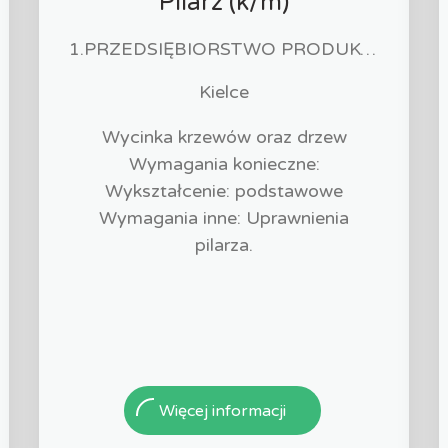
Pilarz (k/m)
1.PRZEDSIĘBIORSTWO PRODUKCYJNO-HANDLOWO-USŁUGOWE EUROPLUS JÓZEF MROZOWSKI 2.KAWIARNIA SANTANA JÓZEF MROZOWSKI
Kielce
Wycinka krzewów oraz drzew
Wymagania konieczne:
Wykształcenie: podstawowe
Wymagania inne: Uprawnienia
pilarza.
Więcej informacji