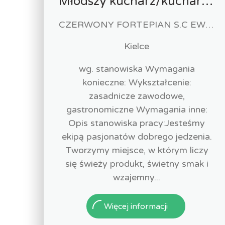
Młodszy kucharz/kucharka
CZERWONY FORTEPIAN S.C EWA URBAŃSKA-FELCZAK, ROBERT KANTOR
Kielce
wg. stanowiska Wymagania
konieczne: Wykształcenie:
zasadnicze zawodowe,
gastronomiczne Wymagania inne:
Opis stanowiska pracy:Jesteśmy
ekipą pasjonatów dobrego jedzenia.
Tworzymy miejsce, w którym liczy
się świeży produkt, świetny smak i
wzajemny...
Więcej informacji