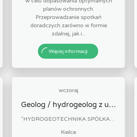
w celu dopasowania optymalnych
planów ochronnych.
Przeprowadzanie spotkań
doradczych zarówno w formie
zdalnej, jak i...
Więcej informacji
wczoraj
Geolog / hydrogeolog z uprawnieniami (k/m)
"HYDROGEOTECHNIKA SPÓŁKA Z OGRANICZONĄ ODPOWIEDZIALNOŚCIĄ".
Kielce