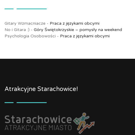
Gitary Wzmacniacze
-
Praca z językami obcymi
No i Gitara :)
-
Góry Świętokrzyskie – pomysły na weekend
Psychologia Osobowości
-
Praca z językami obcymi
Atrakcyjne Starachowice!