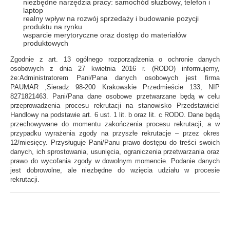
niezbędne narzędzia pracy: samochód służbowy, telefon i
laptop
realny wpływ na rozwój sprzedaży i budowanie pozycji
produktu na rynku
wsparcie merytoryczne oraz dostęp do materiałów
produktowych
Zgodnie z art. 13 ogólnego rozporządzenia o ochronie danych
osobowych z dnia 27 kwietnia 2016 r. (RODO) informujemy,
że:Administratorem Pani/Pana danych osobowych jest firma
PAUMAR ,Sieradz 98-200 Krakowskie Przedmieście 133, NIP
8271821463. Pani/Pana dane osobowe przetwarzane będą w celu
przeprowadzenia procesu rekrutacji na stanowisko Przedstawiciel
Handlowy na podstawie art. 6 ust. 1 lit. b oraz lit. c RODO. Dane będą
przechowywane do momentu zakończenia procesu rekrutacji, a w
przypadku wyrażenia zgody na przyszłe rekrutacje – przez okres
12/miesięcy. Przysługuje Pani/Panu prawo dostępu do treści swoich
danych, ich sprostowania, usunięcia, ograniczenia przetwarzania oraz
prawo do wycofania zgody w dowolnym momencie. Podanie danych
jest dobrowolne, ale niezbędne do wzięcia udziału w procesie
rekrutacji.