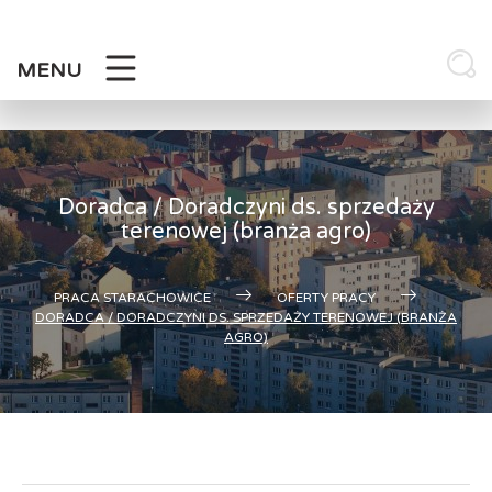
Skip
to
content
MENU
Doradca / Doradczyni ds. sprzedaży
terenowej (branża agro)
PRACA STARACHOWICE
OFERTY PRACY
DORADCA / DORADCZYNI DS. SPRZEDAŻY TERENOWEJ (BRANŻA
AGRO)