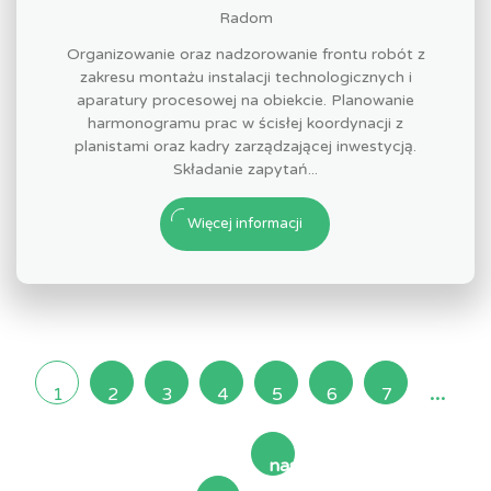
Radom
Organizowanie oraz nadzorowanie frontu robót z
zakresu montażu instalacji technologicznych i
aparatury procesowej na obiekcie. Planowanie
harmonogramu prac w ścisłej koordynacji z
planistami oraz kadry zarządzającej inwestycją.
Składanie zapytań...
Więcej informacji
...
1
2
3
4
5
6
7
następna