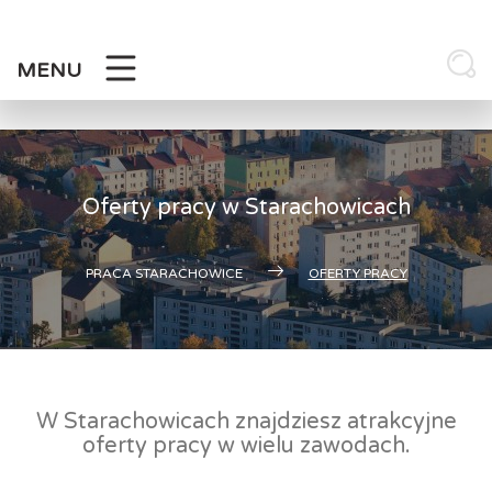
Skip
to
content
MENU
Oferty pracy w Starachowicach
PRACA STARACHOWICE
OFERTY PRACY
W Starachowicach znajdziesz atrakcyjne
oferty pracy w wielu zawodach.