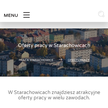
Skip
to
content
MENU
Oferty pracy w Starachowicach
PRACA STARACHOWICE
OFERTY PRACY
W Starachowicach znajdziesz atrakcyjne
oferty pracy w wielu zawodach.