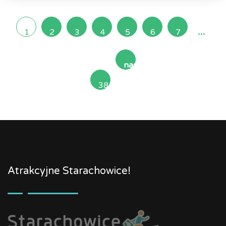
...
1
2
3
4
5
6
7
następna
38
»
Atrakcyjne Starachowice!