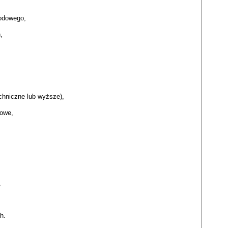
odowego,
,
chniczne lub wyższe),
owe,
,
h.