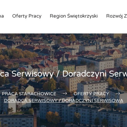
na
Oferty Pracy
Region Świętokrzyski
Rozwój 
ca Serwisowy / Doradczyni Ser
PRACA STARACHOWICE
OFERTY PRACY
DORADCA SERWISOWY / DORADCZYNI SERWISOWA