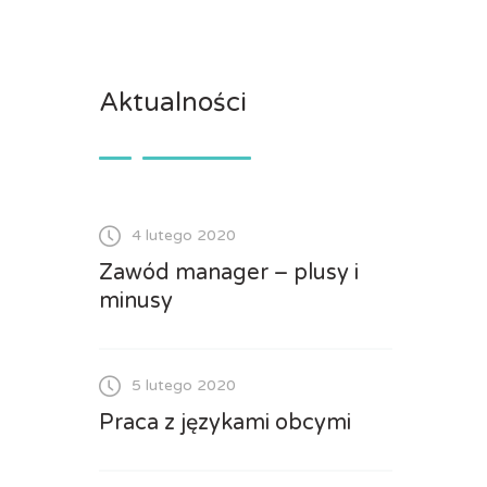
Aktualności
4 lutego 2020
Zawód manager – plusy i
minusy
5 lutego 2020
Praca z językami obcymi