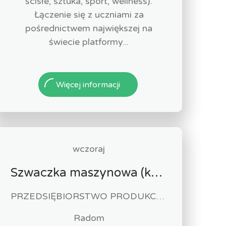
ścisłe, sztuka, sport, wellness).
Łączenie się z uczniami za
pośrednictwem największej na
świecie platformy...
Więcej informacji
wczoraj
Szwaczka maszynowa (k/m)
PRZEDSIĘBIORSTWO PRODUKCYJNO HANDLOWO USŁUGOWE "ZUZIA" Paweł Biliński
Radom