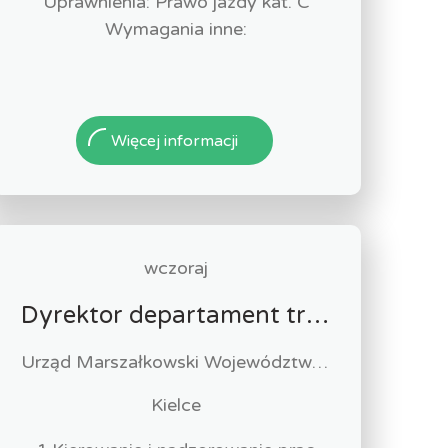
Uprawnienia: Prawo jazdy kat. C
Wymagania inne:
Więcej informacji
wczoraj
Dyrektor departament transportu, komunikacji i infrastruktury (k/m)
Urząd Marszałkowski Województwa Świętokrzyskiego w Kielcach
Kielce