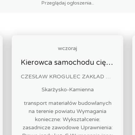
wczoraj
Kierowca samochodu ciężarowego (k/m)
CZESŁAW KROGULEC ZAKŁAD ROBÓT DROGOWYCH "KROGULEC"
Skarżysko-Kamienna
transport materiałów budowlanych
na terenie powiatu Wymagania
konieczne: Wykształcenie:
zasadnicze zawodowe Uprawnienia: