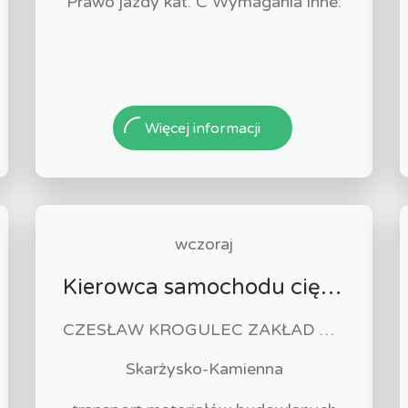
Prawo jazdy kat. C Wymagania inne:
Więcej informacji
wczoraj
Kierowca samochodu ciężarowego (k/m)
CZESŁAW KROGULEC ZAKŁAD ROBÓT DROGOWYCH "KROGULEC"
Skarżysko-Kamienna