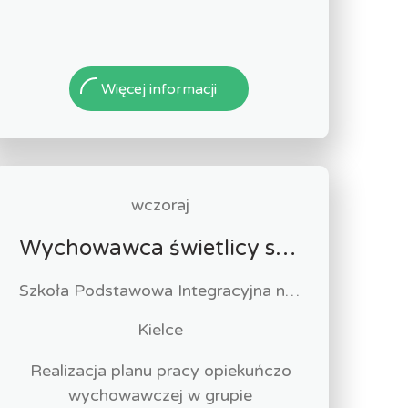
Więcej informacji
wczoraj
Wychowawca świetlicy szkolnej (k/m)
Szkoła Podstawowa Integracyjna nr 11 w Kielcach
Kielce
Realizacja planu pracy opiekuńczo
wychowawczej w grupie