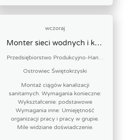
wczoraj
Monter sieci wodnych i kanalizacyjnych (k/m)
Przedsiębiorstwo Produkcyjno-Handlowo-Usługowe MAKO s.c. Grażyna Glibowska, Andrzej Glibowski
Ostrowiec Świętokrzyski
Montaż ciągów kanalizacji
sanitarnych. Wymagania konieczne:
Wykształcenie: podstawowe
Wymagania inne: Umiejętność
organizacji pracy i pracy w grupie.
Mile widziane doświadczenie.