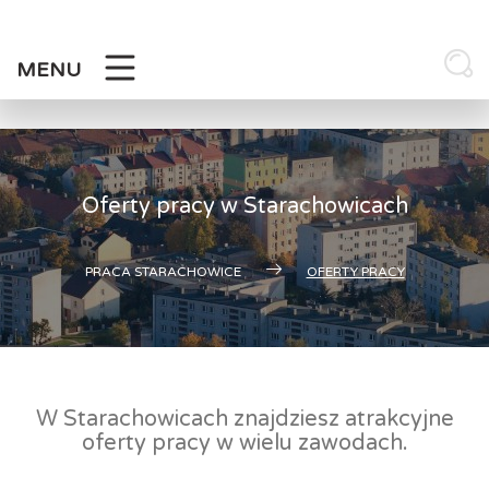
Skip
to
content
MENU
Oferty pracy w Starachowicach
PRACA STARACHOWICE
OFERTY PRACY
W Starachowicach znajdziesz atrakcyjne
oferty pracy w wielu zawodach.