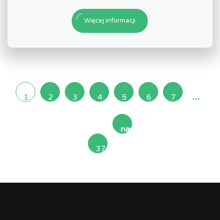
Więcej informacji
...
1
2
3
4
5
6
7
następna
37
»