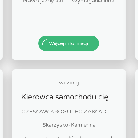
Prawo jazdy kat. C Wymagania inne:
Więcej informacji
wczoraj
Kierowca samochodu ciężarowego (k/m)
CZESŁAW KROGULEC ZAKŁAD ROBÓT DROGOWYCH "KROGULEC"
Skarżysko-Kamienna