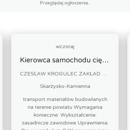
wczoraj
Kierowca samochodu ciężarowego (k/m)
CZESŁAW KROGULEC ZAKŁAD ROBÓT DROGOWYCH "KROGULEC"
Skarżysko-Kamienna
transport materiałów budowlanych
na terenie powiatu Wymagania
konieczne: Wykształcenie:
zasadnicze zawodowe Uprawnienia: