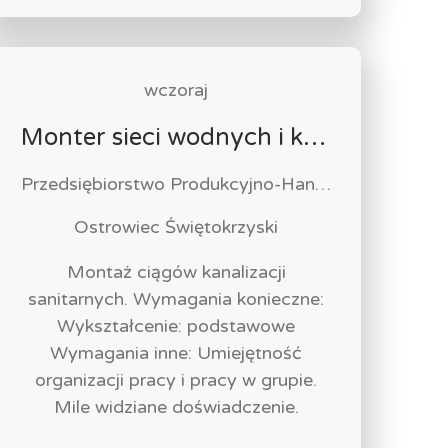
wczoraj
Monter sieci wodnych i kanalizacyjnych (k/m)
Przedsiębiorstwo Produkcyjno-Handlowo-Usługowe MAKO s.c. Grażyna Glibowska, Andrzej Glibowski
Ostrowiec Świętokrzyski
Montaż ciągów kanalizacji
sanitarnych. Wymagania konieczne:
Wykształcenie: podstawowe
Wymagania inne: Umiejętność
organizacji pracy i pracy w grupie.
Mile widziane doświadczenie.