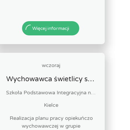
Więcej informacji
wczoraj
Wychowawca świetlicy szkolnej (k/m)
Szkoła Podstawowa Integracyjna nr 11 w Kielcach
Kielce
Realizacja planu pracy opiekuńczo
wychowawczej w grupie