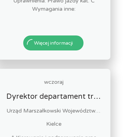
Uprawnienia: Prawo jazdy kat. C
Wymagania inne:
Więcej informacji
wczoraj
Dyrektor departament transportu, komunikacji i infrastruktury (k/m)
Urząd Marszałkowski Województwa Świętokrzyskiego w Kielcach
Kielce