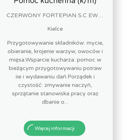
Pomoc kuchenna (k/m)
CZERWONY FORTEPIAN S.C EWA URBAŃSKA-FELCZAK, ROBERT KANTOR
Kielce
Przygotowywanie składników: mycie,
obieranie, krojenie warzyw, owoców i
mięsa.Wsparcie kucharza: pomoc w
bieżącym przygotowywaniu potraw
iie i wydawaniu dań.Porządek i
czystość: zmywanie naczyń,
sprzątanie stanowiska pracy oraz
dbanie o...
Więcej informacji