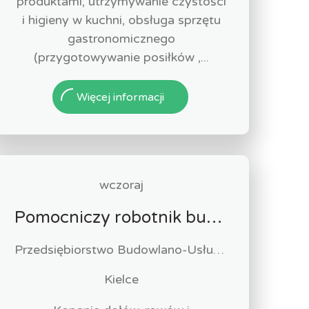
produktami, utrzymywanie czystości
i higieny w kuchni, obsługa sprzętu
gastronomicznego
(przygotowywanie posiłków ,...
Więcej informacji
wczoraj
Pomocniczy robotnik budowlany (k/m)
Przedsiębiorstwo Budowlano-Usługowe "Hema" Mariusz Klimek
Kielce