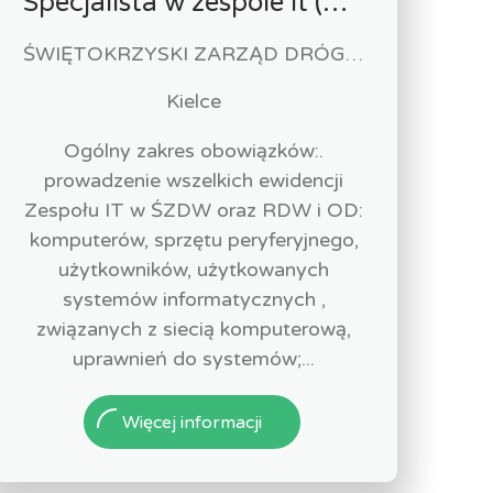
Specjalista w zespole it (m/k)
ŚWIĘTOKRZYSKI ZARZĄD DRÓG WOJEWÓDZKICH
Kielce
Ogólny zakres obowiązków:.
prowadzenie wszelkich ewidencji
Zespołu IT w ŚZDW oraz RDW i OD:
komputerów, sprzętu peryferyjnego,
użytkowników, użytkowanych
systemów informatycznych ,
związanych z siecią komputerową,
uprawnień do systemów;...
Więcej informacji