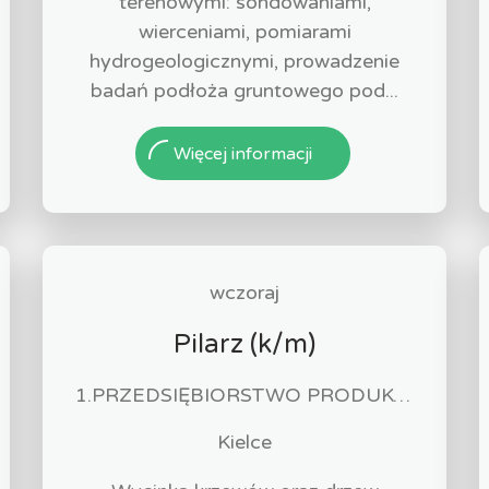
terenowymi: sondowaniami,
wierceniami, pomiarami
hydrogeologicznymi, prowadzenie
badań podłoża gruntowego pod...
Więcej informacji
wczoraj
Pilarz (k/m)
1.PRZEDSIĘBIORSTWO PRODUKCYJNO-HANDLOWO-USŁUGOWE EUROPLUS JÓZEF MROZOWSKI 2.KAWIARNIA SANTANA JÓZEF MROZOWSKI
Kielce