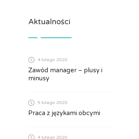
Aktualności
4 lutego 2020
Zawód manager – plusy i
minusy
5 lutego 2020
Praca z językami obcymi
4 lutego 2020