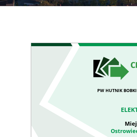
PW HUTNIK BOBKIE
ELEK
Miej
Ostrowiec