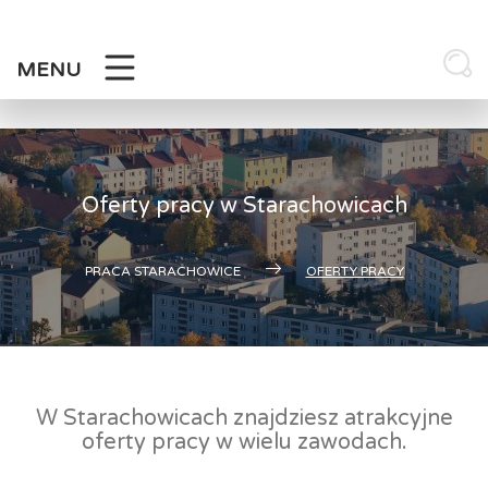
Skip
to
content
MENU
Oferty pracy w Starachowicach
PRACA STARACHOWICE
OFERTY PRACY
W Starachowicach znajdziesz atrakcyjne
oferty pracy w wielu zawodach.