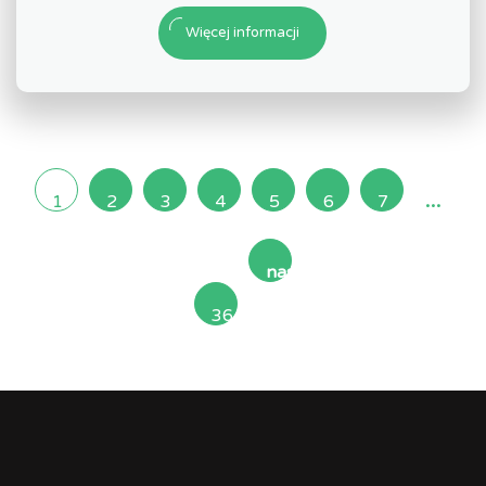
Więcej informacji
...
1
2
3
4
5
6
7
następna
36
»