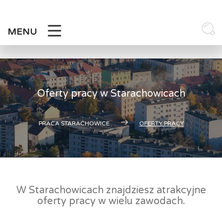
Skip
to
content
MENU
Oferty pracy w Starachowicach
PRACA STARACHOWICE
OFERTY PRACY
W Starachowicach znajdziesz atrakcyjne
oferty pracy w wielu zawodach.