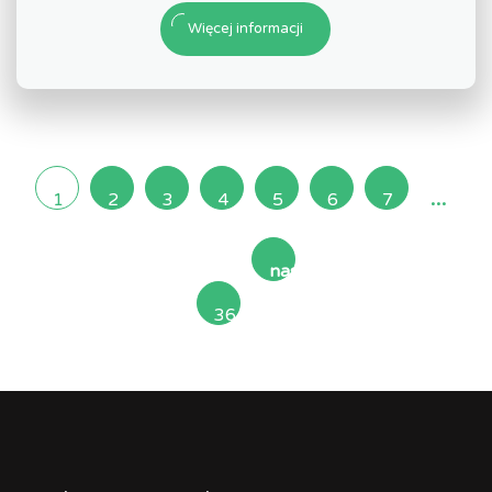
Więcej informacji
...
1
2
3
4
5
6
7
następna
36
»