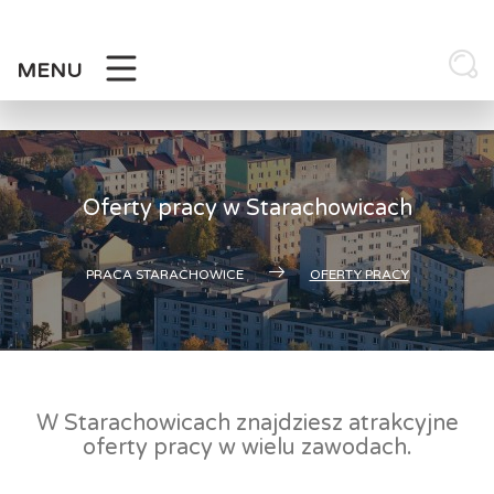
Skip
to
content
MENU
Oferty pracy w Starachowicach
PRACA STARACHOWICE
OFERTY PRACY
W Starachowicach znajdziesz atrakcyjne
oferty pracy w wielu zawodach.