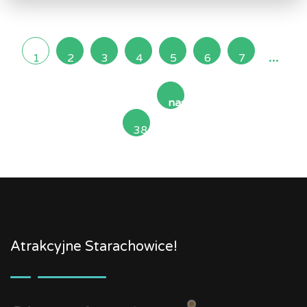
...
1
2
3
4
5
6
7
następna
38
»
Atrakcyjne Starachowice!