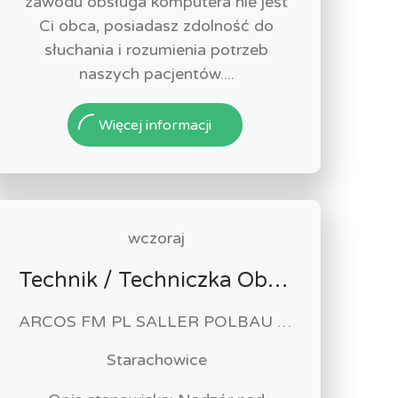
zawodu obsługa komputera nie jest
Ci obca, posiadasz zdolność do
słuchania i rozumienia potrzeb
naszych pacjentów....
Więcej informacji
wczoraj
Technik / Techniczka Obsługi Budynku
ARCOS FM PL SALLER POLBAU Sp. z o.o. Sp. K
Starachowice