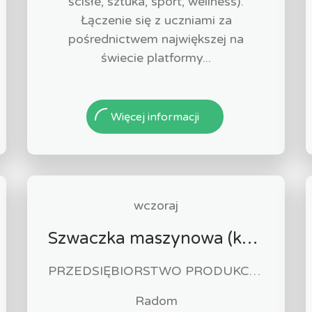
ścisłe, sztuka, sport, wellness).
Łączenie się z uczniami za
pośrednictwem największej na
świecie platformy...
Więcej informacji
wczoraj
Szwaczka maszynowa (k/m)
PRZEDSIĘBIORSTWO PRODUKCYJNO HANDLOWO USŁUGOWE "ZUZIA" Paweł Biliński
Radom