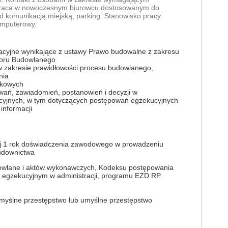
, praca w nowoczesnym biurowcu dostosowanym do
 komunikacją miejską, parking. Stanowisko pracy
omputerowy.
acyjne wynikające z ustawy Prawo budowalne z zakresu
zoru Budowlanego
 w zakresie prawidłowości procesu budowlanego,
nia
zkowych
wań, zawiadomień, postanowień i decyzji w
cyjnych, w tym dotyczących postępowań egzekucyjnych
informacji
ej 1 rok doświadczenia zawodowego w prowadzeniu
udownictwa
owlane i aktów wykonawczych, Kodeksu postępowania
u egzekucyjnym w administracji, programu EZD RP
yślne przestępstwo lub umyślne przestępstwo