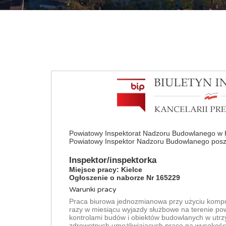
Powiatowy Inspektorat Nadzoru Budowlanego w 
Powiatowy Inspektor Nadzoru Budowlanego posz
Inspektor/inspektorka
Miejsce pracy: Kielce
Ogłoszenie o naborze Nr 165229
Warunki pracy
Praca biurowa jednozmianowa przy użyciu komput
razy w miesiącu wyjazdy służbowe na terenie pow
kontrolami budów i obiektów budowlanych w utrzy
zdrowotnych umożliwiajacych pracę na wysokośc