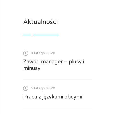
Aktualności
4 lutego 2020
Zawód manager – plusy i
minusy
5 lutego 2020
Praca z językami obcymi