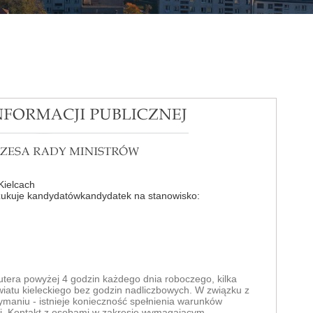
Kielcach
ukuje kandydatówkandydatek na stanowisko:
era powyżej 4 godzin każdego dnia roboczego, kilka
iatu kieleckiego bez godzin nadliczbowych. W związku z
maniu - istnieje konieczność spełnienia warunków
i. Kontakt z osobami w zakresie wymagającym