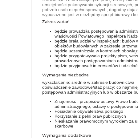
umiejętności pokonywania sytuacji stresowych
potrzeb osób niepełnosprawnych, dogodny dojazd
wyposażone jest w niezbędny sprzęt biurowy i k
Zakres zadań
będzie prowadziła postępowania administr
właściwości Powiatowego Inspektora Nad
będzie brała udział w inspekcjach: budów
obiektów budowlanych w zakresie utrzyma
będzie uczestniczyła w kontrolach obowią
będzie przygotowywała projekty pism, wez
prowadzonych postępowaniach administra
będzie przyjmować interesantów i udzielać 
Wymagania niezbędne
wykształcenie: średnie w zakresie budownictwa
doświadczenie zawodowe/staż pracy: co najmni
postępowań administracyjnych lub w obszarze b
Znajomość : przepisów ustawy Prawo bud
administracyjnego, ustawy o postępowani
Posiadanie obywatelstwa polskiego
Korzystanie z pełni praw publicznych
Nieskazanie prawomocnym wyrokiem za um
skarbowe
Wymagania dodatkowe