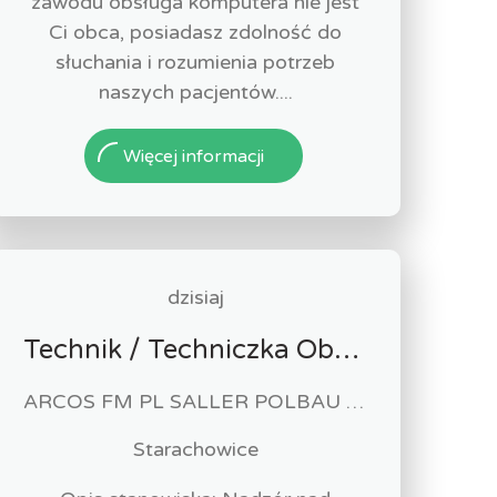
zawodu obsługa komputera nie jest
Ci obca, posiadasz zdolność do
słuchania i rozumienia potrzeb
naszych pacjentów....
Więcej informacji
dzisiaj
Technik / Techniczka Obsługi Budynku
ARCOS FM PL SALLER POLBAU Sp. z o.o. Sp. K
Starachowice