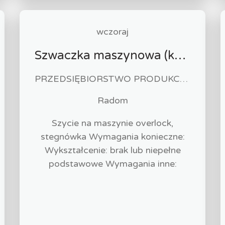
wczoraj
Szwaczka maszynowa (k/m)
PRZEDSIĘBIORSTWO PRODUKCYJNO HANDLOWO USŁUGOWE "ZUZIA" Paweł Biliński
Radom
Szycie na maszynie overlock,
stegnówka Wymagania konieczne:
Wykształcenie: brak lub niepełne
podstawowe Wymagania inne: