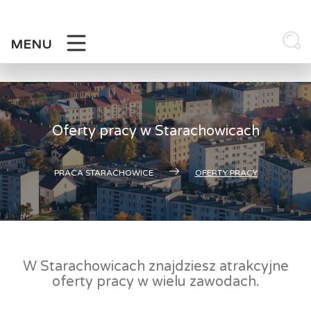
Skip
to
content
MENU
Oferty pracy w Starachowicach
PRACA STARACHOWICE
OFERTY PRACY
W Starachowicach znajdziesz atrakcyjne
oferty pracy w wielu zawodach.