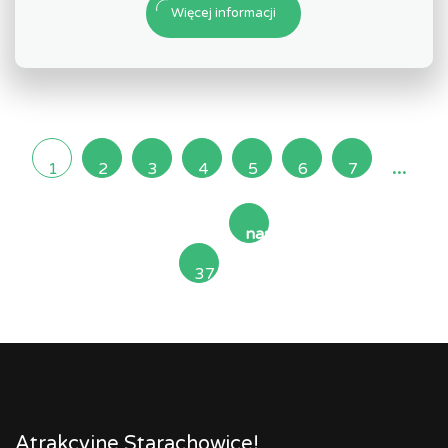
Więcej informacji
...
1
2
3
4
5
6
7
następna
37
»
Atrakcyjne Starachowice!