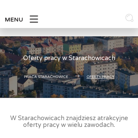
Skip
to
content
MENU
Oferty pracy w Starachowicach
PRACA STARACHOWICE
OFERTY PRACY
W Starachowicach znajdziesz atrakcyjne
oferty pracy w wielu zawodach.