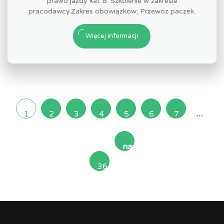
prawo jazdy kat B. Szkolenie w zakresie
pracodawcy.Zakres obowiązków; Przewóz paczek.
Więcej informacji
...
1
2
3
4
5
6
7
następna
36
»