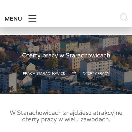
Skip
to
content
MENU
Oferty pracy w Starachowicach
PRACA STARACHOWICE
OFERTY PRACY
W Starachowicach znajdziesz atrakcyjne
oferty pracy w wielu zawodach.