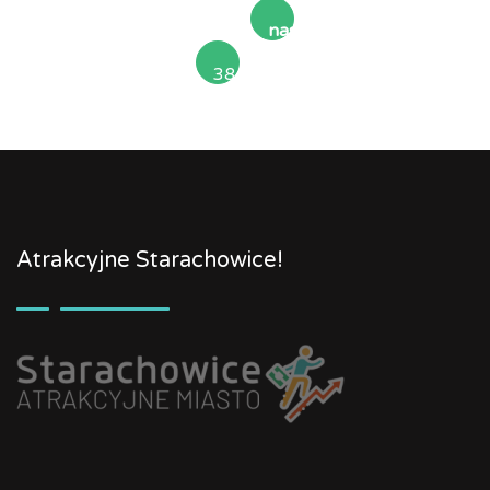
następna
38
»
Atrakcyjne Starachowice!