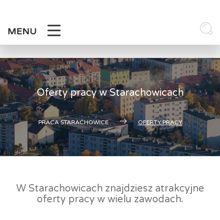
Skip
to
content
MENU
Oferty pracy w Starachowicach
PRACA STARACHOWICE
OFERTY PRACY
W Starachowicach znajdziesz atrakcyjne
oferty pracy w wielu zawodach.