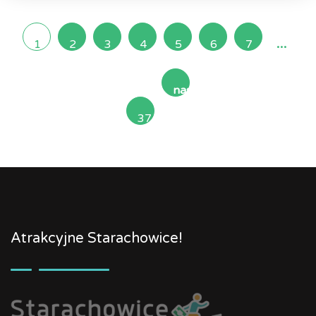
...
1
2
3
4
5
6
7
następna
37
»
Atrakcyjne Starachowice!