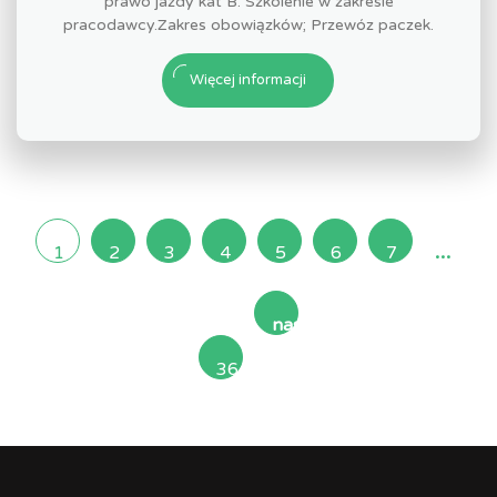
prawo jazdy kat B. Szkolenie w zakresie
pracodawcy.Zakres obowiązków; Przewóz paczek.
Więcej informacji
...
1
2
3
4
5
6
7
następna
36
»