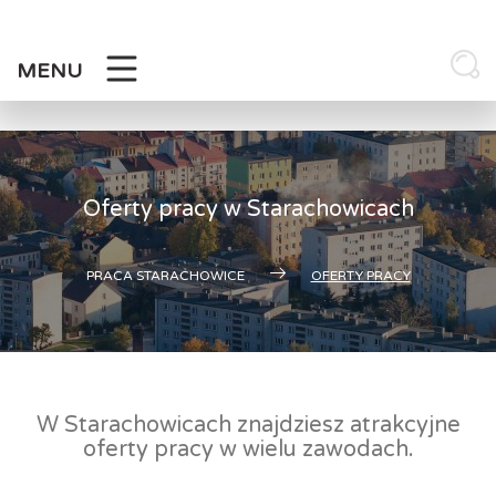
Skip
to
content
MENU
Oferty pracy w Starachowicach
PRACA STARACHOWICE
OFERTY PRACY
W Starachowicach znajdziesz atrakcyjne
oferty pracy w wielu zawodach.