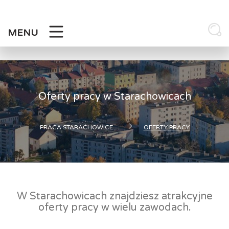
Skip
to
content
MENU
Oferty pracy w Starachowicach
PRACA STARACHOWICE
OFERTY PRACY
W Starachowicach znajdziesz atrakcyjne
oferty pracy w wielu zawodach.