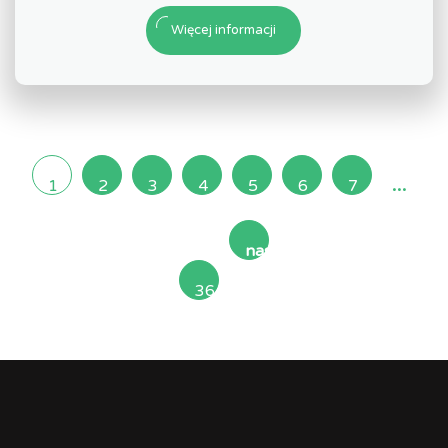
Więcej informacji
...
1
2
3
4
5
6
7
następna
36
»