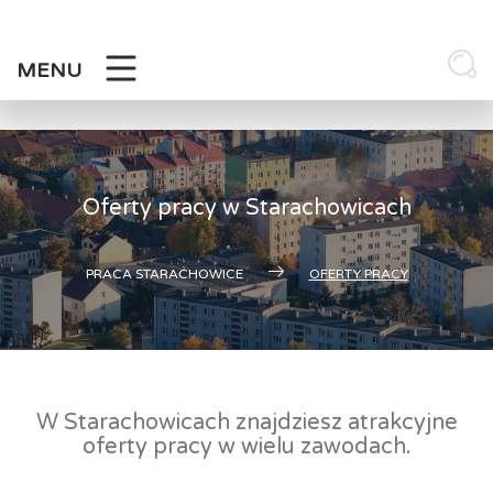
Skip
to
content
MENU
Oferty pracy w Starachowicach
PRACA STARACHOWICE
OFERTY PRACY
W Starachowicach znajdziesz atrakcyjne
oferty pracy w wielu zawodach.