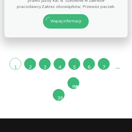
prawo jazdy kat B. Szkolenie w zakresie
pracodawcy.Zakres obowiązków; Przewóz paczek.
Więcej informacji
...
1
2
3
4
5
6
7
następna
36
»