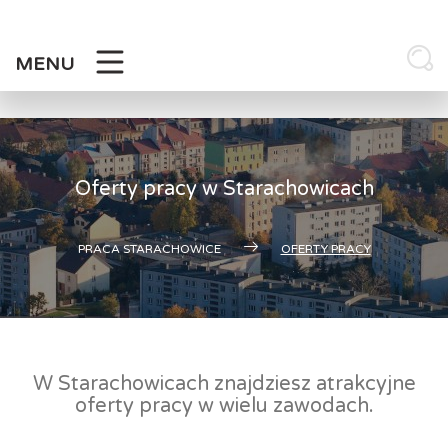
Skip
to
content
MENU
Oferty pracy w Starachowicach
PRACA STARACHOWICE
OFERTY PRACY
W Starachowicach znajdziesz atrakcyjne
oferty pracy w wielu zawodach.