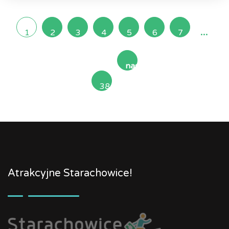
...
1
2
3
4
5
6
7
następna
38
»
Atrakcyjne Starachowice!