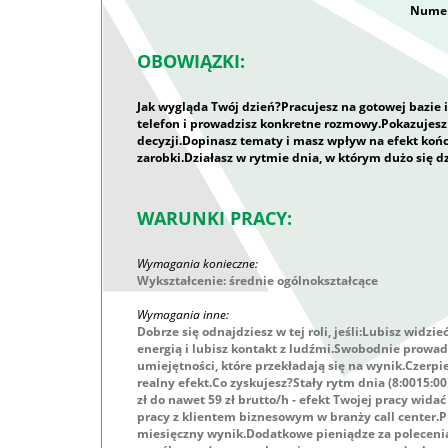
Numer
OBOWIĄZKI:
Jak wygląda Twój dzień?Pracujesz na gotowej bazie 
telefon i prowadzisz konkretne rozmowy.Pokazujesz
decyzji.Dopinasz tematy i masz wpływ na efekt końco
zarobki.Działasz w rytmie dnia, w którym dużo się dz
WARUNKI PRACY:
Wymagania konieczne:
Wykształcenie: średnie ogólnokształcące
Wymagania inne:
Dobrze się odnajdziesz w tej roli, jeśli:Lubisz widzi
energią i lubisz kontakt z ludźmi.Swobodnie prowad
umiejętności, które przekładają się na wynik.Czerpie
realny efekt.Co zyskujesz?Stały rytm dnia (8:0015:00
zł do nawet 59 zł brutto/h - efekt Twojej pracy wida
pracy z klientem biznesowym w branży call center.Pr
miesięczny wynik.Dodatkowe pieniądze za poleceni