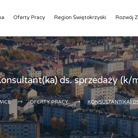
na
Oferty Pracy
Region Świętokrzyski
Rozwój 
onsultant(ka) ds. sprzedaży (k/
WICE
OFERTY PRACY
KONSULTANT(KA) DS