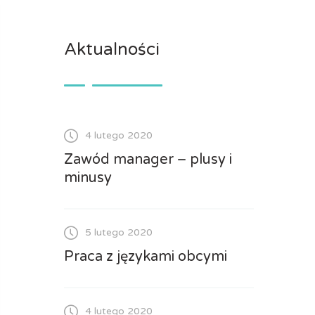
Aktualności
4 lutego 2020
Zawód manager – plusy i
minusy
5 lutego 2020
Praca z językami obcymi
4 lutego 2020