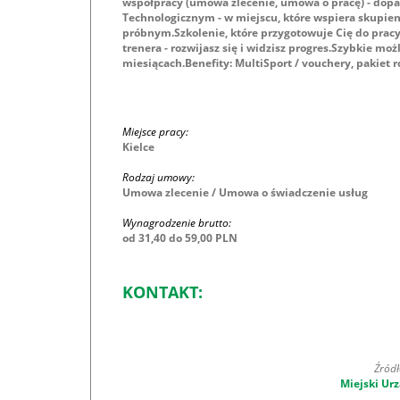
współpracy (umowa zlecenie, umowa o pracę) - dopa
Technologicznym - w miejscu, które wspiera skupieni
próbnym.Szkolenie, które przygotowuje Cię do pracy -
trenera - rozwijasz się i widzisz progres.Szybkie mo
miesiącach.Benefity: MultiSport / vouchery, pakiet r
Miejsce pracy:
Kielce
Rodzaj umowy:
Umowa zlecenie / Umowa o świadczenie usług
Wynagrodzenie brutto:
od 31,40 do 59,00 PLN
KONTAKT:
Źródł
Miejski Urz