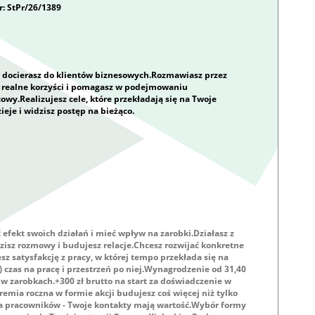
: StPr/26/1389
i docierasz do klientów biznesowych.Rozmawiasz przez
 realne korzyści i pomagasz w podejmowaniu
wy.Realizujesz cele, które przekładają się na Twoje
ieje i widzisz postęp na bieżąco.
eć efekt swoich działań i mieć wpływ na zarobki.Działasz z
zisz rozmowy i budujesz relacje.Chcesz rozwijać konkretne
sz satysfakcję z pracy, w której tempo przekłada się na
) czas na pracę i przestrzeń po niej.Wynagrodzenie od 31,40
ć w zarobkach.+300 zł brutto na start za doświadczenie w
emia roczna w formie akcji budujesz coś więcej niż tylko
a pracowników - Twoje kontakty mają wartość.Wybór formy