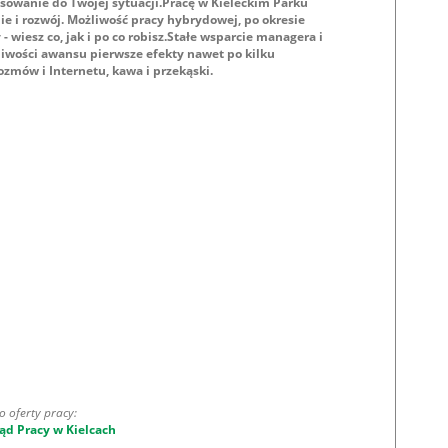
sowanie do Twojej sytuacji.Pracę w Kieleckim Parku
e i rozwój. Możliwość pracy hybrydowej, po okresie
 wiesz co, jak i po co robisz.Stałe wsparcie managera i
żliwości awansu pierwsze efekty nawet po kilku
ozmów i Internetu, kawa i przekąski.
o oferty pracy:
ąd Pracy w Kielcach