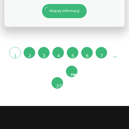
Więcej informacji
...
1
2
3
4
5
6
7
następna
37
»