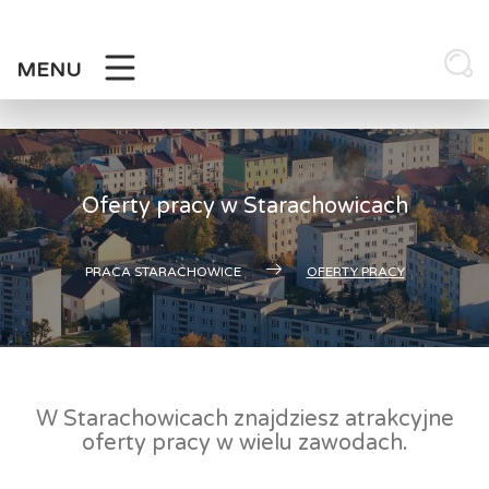
Skip
to
content
MENU
Oferty pracy w Starachowicach
PRACA STARACHOWICE
OFERTY PRACY
W Starachowicach znajdziesz atrakcyjne
oferty pracy w wielu zawodach.