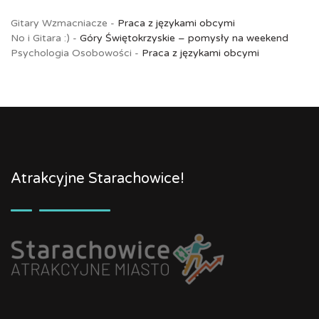
Gitary Wzmacniacze
-
Praca z językami obcymi
No i Gitara :)
-
Góry Świętokrzyskie – pomysły na weekend
Psychologia Osobowości
-
Praca z językami obcymi
Atrakcyjne Starachowice!