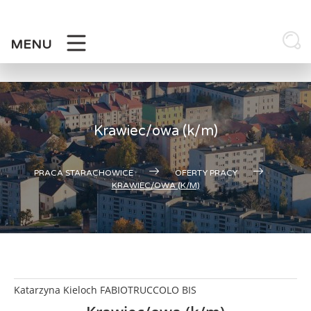
Skip
to
content
MENU
Krawiec/owa (k/m)
PRACA STARACHOWICE
OFERTY PRACY
KRAWIEC/OWA (K/M)
Katarzyna Kieloch FABIOTRUCCOLO BIS