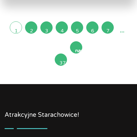
...
1
2
3
4
5
6
7
następna
37
»
Atrakcyjne Starachowice!