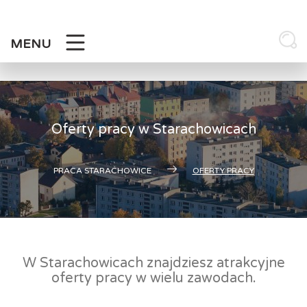
Skip
to
content
MENU
Oferty pracy w Starachowicach
PRACA STARACHOWICE
OFERTY PRACY
W Starachowicach znajdziesz atrakcyjne
oferty pracy w wielu zawodach.