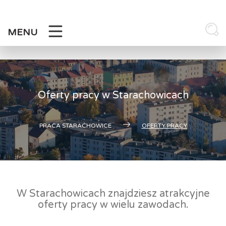
Skip
to
content
MENU
Oferty pracy w Starachowicach
PRACA STARACHOWICE
OFERTY PRACY
W Starachowicach znajdziesz atrakcyjne
oferty pracy w wielu zawodach.