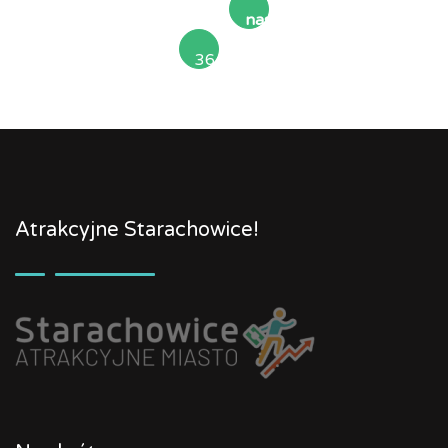
następna
36
»
Atrakcyjne Starachowice!