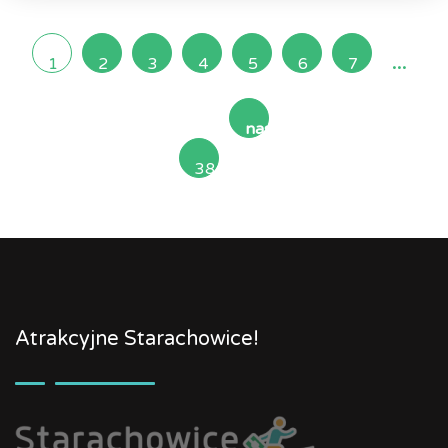
...
1
2
3
4
5
6
7
następna
38
»
Atrakcyjne Starachowice!