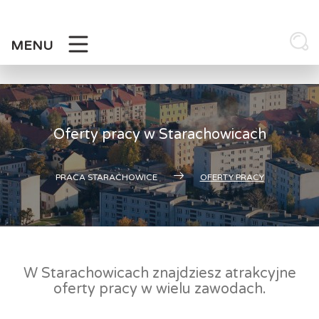
Skip
to
content
MENU
Oferty pracy w Starachowicach
PRACA STARACHOWICE
OFERTY PRACY
W Starachowicach znajdziesz atrakcyjne
oferty pracy w wielu zawodach.