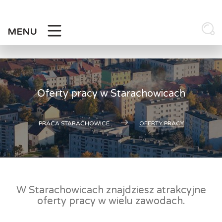
Skip
to
content
MENU
Oferty pracy w Starachowicach
PRACA STARACHOWICE
OFERTY PRACY
W Starachowicach znajdziesz atrakcyjne
oferty pracy w wielu zawodach.