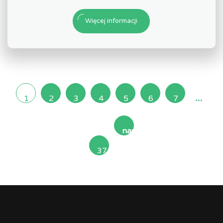
Więcej informacji
...
1
2
3
4
5
6
7
następna
37
»