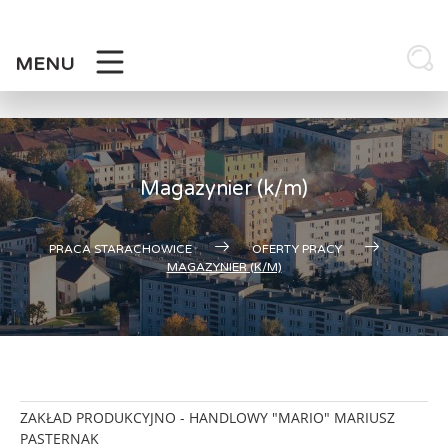
Skip
to
content
MENU
Magazynier (k/m)
PRACA STARACHOWICE
OFERTY PRACY
MAGAZYNIER (K/M)
ZAKŁAD PRODUKCYJNO - HANDLOWY "MARIO" MARIUSZ
PASTERNAK