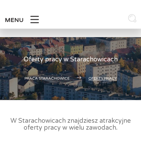
Skip
to
content
MENU
Oferty pracy w Starachowicach
PRACA STARACHOWICE
OFERTY PRACY
W Starachowicach znajdziesz atrakcyjne
oferty pracy w wielu zawodach.