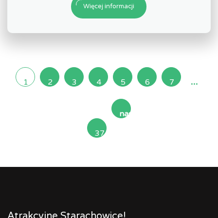
Więcej informacji
...
1
2
3
4
5
6
7
następna
37
»
Atrakcyjne Starachowice!