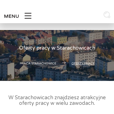
Skip
to
content
MENU
Oferty pracy w Starachowicach
PRACA STARACHOWICE
OFERTY PRACY
W Starachowicach znajdziesz atrakcyjne
oferty pracy w wielu zawodach.