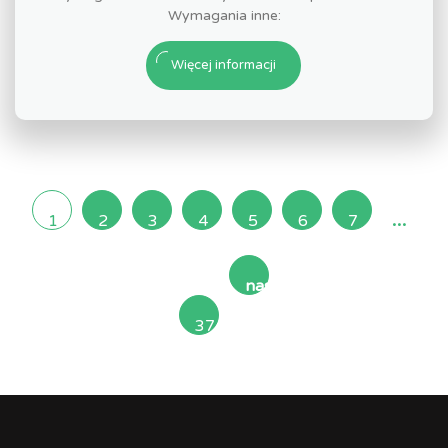
Wymagania inne:
Więcej informacji
...
1
2
3
4
5
6
7
następna
37
»