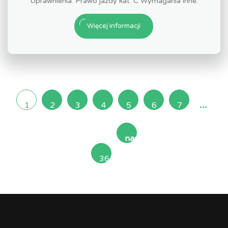
Uprawnienia: Prawo jazdy kat. C Wymagania inne:
Więcej informacji
...
1
2
3
4
5
6
7
następna
36
»