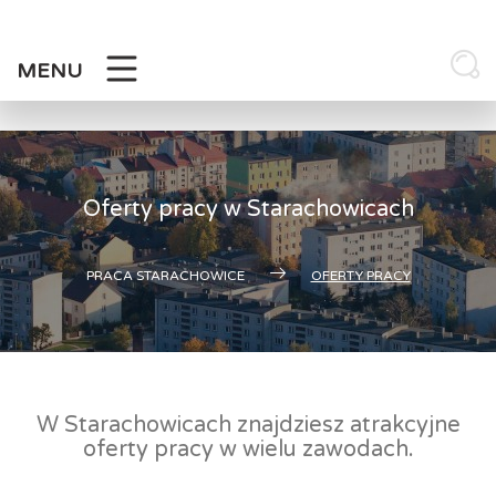
Skip
to
content
MENU
Oferty pracy w Starachowicach
PRACA STARACHOWICE
OFERTY PRACY
W Starachowicach znajdziesz atrakcyjne
oferty pracy w wielu zawodach.