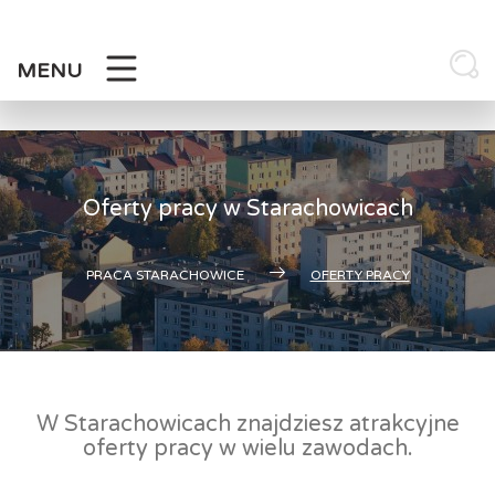
Skip
to
content
MENU
Oferty pracy w Starachowicach
PRACA STARACHOWICE
OFERTY PRACY
W Starachowicach znajdziesz atrakcyjne
oferty pracy w wielu zawodach.