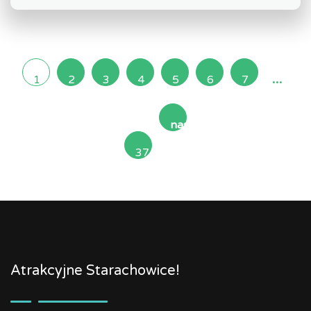
...
1
2
3
4
5
6
7
następna
37
»
Atrakcyjne Starachowice!