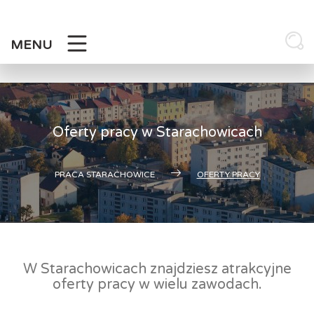
Skip
to
content
MENU
Oferty pracy w Starachowicach
PRACA STARACHOWICE
OFERTY PRACY
W Starachowicach znajdziesz atrakcyjne
oferty pracy w wielu zawodach.