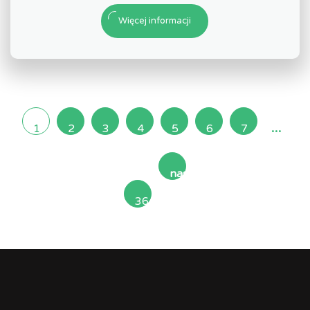
Więcej informacji
...
1
2
3
4
5
6
7
następna
36
»