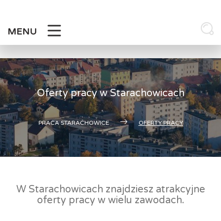
Skip
to
content
MENU
Oferty pracy w Starachowicach
PRACA STARACHOWICE
OFERTY PRACY
W Starachowicach znajdziesz atrakcyjne
oferty pracy w wielu zawodach.