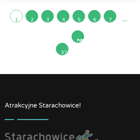
...
1
2
3
4
5
6
7
następna
37
»
Atrakcyjne Starachowice!