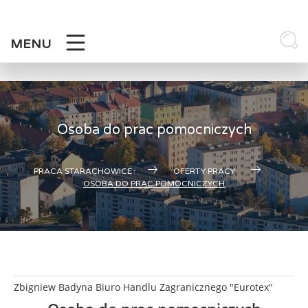
Skip
to
content
MENU
Osoba do prac pomocniczych
PRACA STARACHOWICE
OFERTY PRACY
OSOBA DO PRAC POMOCNICZYCH
Zbigniew Badyna Biuro Handlu Zagranicznego "Eurotex"