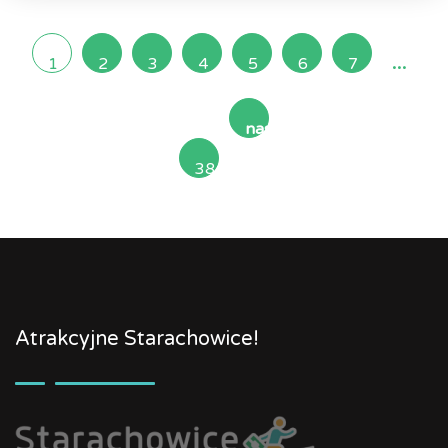
...
1
2
3
4
5
6
7
następna
38
»
Atrakcyjne Starachowice!