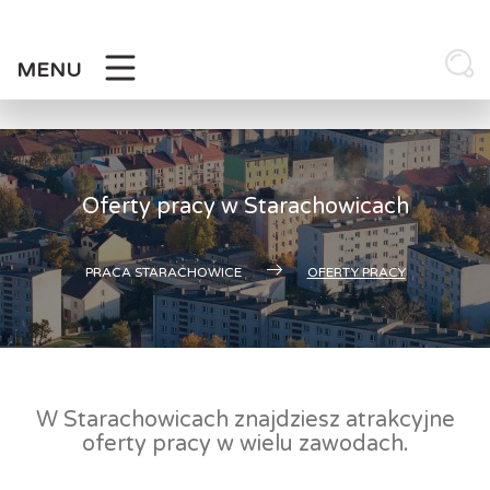
Skip
to
content
MENU
Oferty pracy w Starachowicach
PRACA STARACHOWICE
OFERTY PRACY
W Starachowicach znajdziesz atrakcyjne
oferty pracy w wielu zawodach.