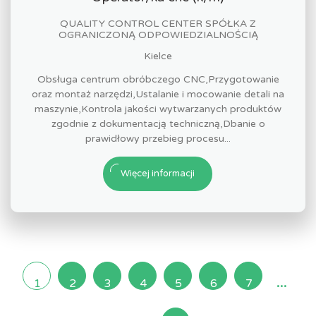
QUALITY CONTROL CENTER SPÓŁKA Z
OGRANICZONĄ ODPOWIEDZIALNOŚCIĄ
Kielce
Obsługa centrum obróbczego CNC,Przygotowanie
oraz montaż narzędzi,Ustalanie i mocowanie detali na
maszynie,Kontrola jakości wytwarzanych produktów
zgodnie z dokumentacją techniczną,Dbanie o
prawidłowy przebieg procesu...
Więcej informacji
...
1
2
3
4
5
6
7