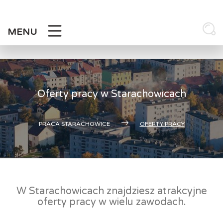
Skip
to
content
MENU
Oferty pracy w Starachowicach
PRACA STARACHOWICE
OFERTY PRACY
W Starachowicach znajdziesz atrakcyjne
oferty pracy w wielu zawodach.