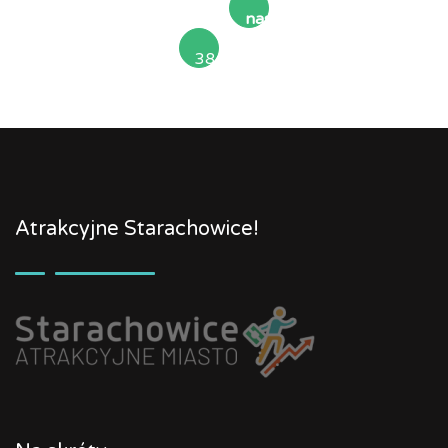
następna
38
»
Atrakcyjne Starachowice!