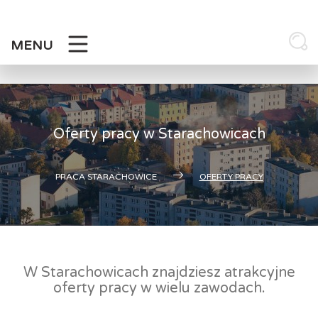
Skip
to
content
MENU
Oferty pracy w Starachowicach
PRACA STARACHOWICE
OFERTY PRACY
W Starachowicach znajdziesz atrakcyjne
oferty pracy w wielu zawodach.