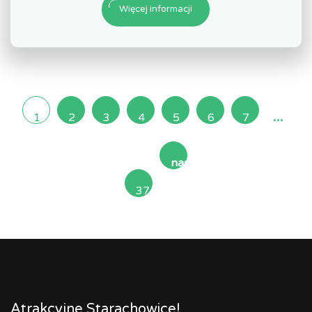
Więcej informacji
...
1
2
3
4
5
6
7
następna
37
»
Atrakcyjne Starachowice!